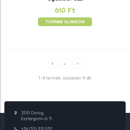
610
Ft
TOVÁBB OLVASOM
1
2
→
1–8 termék, összesen 9 db
2510 Dorog,
Esztergomi út 11.
+36 (33) 331 537