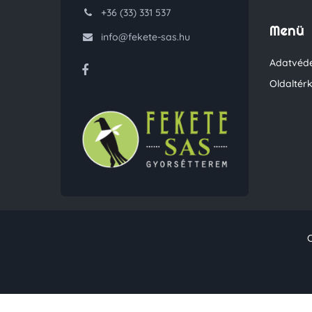
+36 (33) 331 537
Menü
info@fekete-sas.hu
Adatvéde
Oldaltér
C