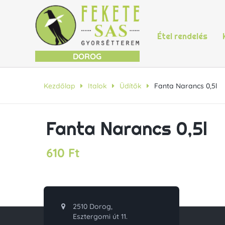
Étel rendelés
DOROG
Kezdőlap
Italok
Üdítők
Fanta Narancs 0,5l
Fanta Narancs 0,5l
610
Ft
2510 Dorog,
Esztergomi út 11.