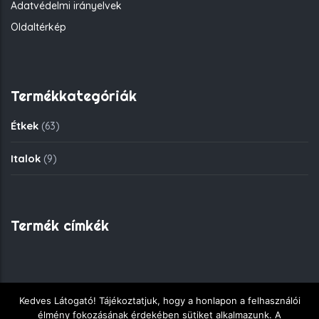
Adatvédelmi irányelvek
Oldaltérkép
Termékkategóriák
Étkek
(63)
Italok
(9)
Termék címkék
Kedves Látogató! Tájékoztatjuk, hogy a honlapon a felhasználói
Copyright © 2018 - Fekete Sas Gyorsétkezde - Minden jog
élmény fokozásának érdekében sütiket alkalmazunk. A