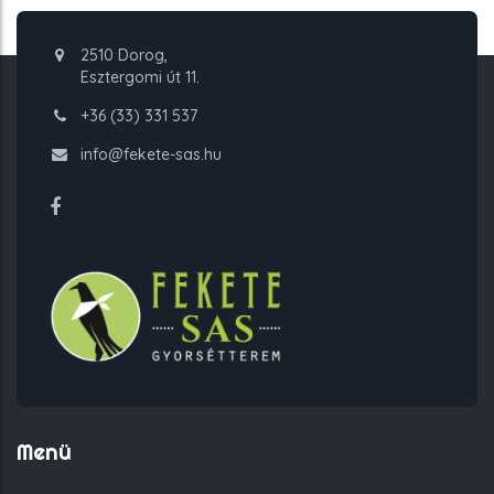
2510 Dorog,
Esztergomi út 11.
+36 (33) 331 537
info@fekete-sas.hu
Menü