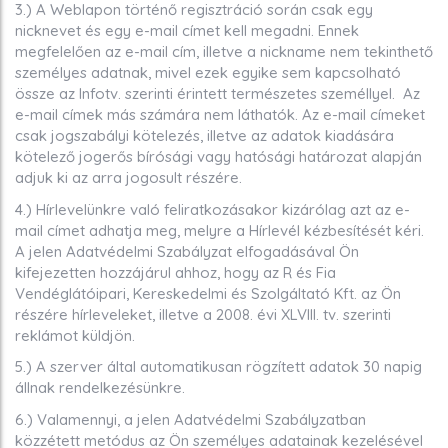
3.) A Weblapon történő regisztráció során csak egy
nicknevet és egy e-mail címet kell megadni. Ennek
megfelelően az e-mail cím, illetve a nickname nem tekinthető
személyes adatnak, mivel ezek egyike sem kapcsolható
össze az Infotv. szerinti érintett természetes személlyel. Az
e-mail címek más számára nem láthatók. Az e-mail címeket
csak jogszabályi kötelezés, illetve az adatok kiadására
kötelező jogerős bírósági vagy hatósági határozat alapján
adjuk ki az arra jogosult részére.
4.) Hírlevelünkre való feliratkozásakor kizárólag azt az e-
mail címet adhatja meg, melyre a Hírlevél kézbesítését kéri.
A jelen Adatvédelmi Szabályzat elfogadásával Ön
kifejezetten hozzájárul ahhoz, hogy az R és Fia
Vendéglátóipari, Kereskedelmi és Szolgáltató Kft. az Ön
részére hírleveleket, illetve a 2008. évi XLVIII. tv. szerinti
reklámot küldjön.
5.) A szerver által automatikusan rögzített adatok 30 napig
állnak rendelkezésünkre.
6.) Valamennyi, a jelen Adatvédelmi Szabályzatban
közzétett metódus az Ön személyes adatainak kezelésével