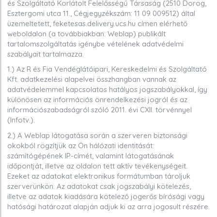
és Szolgáltató Korlátolt Felelősségű Társaság (2510 Dorog,
Esztergomi utca 11., Cégjegyzékszám: 11 09 009512) által
üzemeltetett, feketesas.delivery.ucs.hu címen elérhető
weboldalon (a továbbiakban: Weblap) publikált
tartalomszolgáltatás igénybe vételének adatvédelmi
szabályait tartalmazza.
1.) Az R és Fia Vendéglátóipari, Kereskedelmi és Szolgáltató
Kft. adatkezelési alapelvei összhangban vannak az
adatvédelemmel kapcsolatos hatályos jogszabályokkal, így
különösen az információs önrendelkezési jogról és az
információszabadságról szóló 2011. évi CXII. törvénnyel
(Infotv.).
2.) A Weblap látogatása során a szerveren biztonsági
okokból rögzítjük az Ön hálózati identitását:
számítógépének IP-címét, valamint látogatásának
időpontját, illetve az oldalon tett aktív tevékenységeit.
Ezeket az adatokat elektronikus formátumban tároljuk
szerverünkön. Az adatokat csak jogszabályi kötelezés,
illetve az adatok kiadására kötelező jogerős bírósági vagy
hatósági határozat alapján adjuk ki az arra jogosult részére.