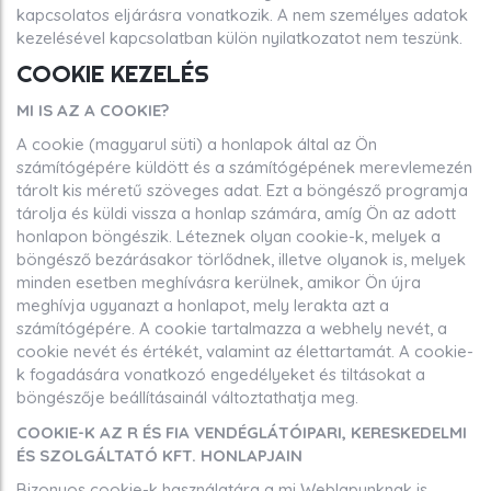
kapcsolatos eljárásra vonatkozik. A nem személyes adatok
kezelésével kapcsolatban külön nyilatkozatot nem teszünk.
COOKIE KEZELÉS
MI IS AZ A COOKIE?
A cookie (magyarul süti) a honlapok által az Ön
számítógépére küldött és a számítógépének merevlemezén
tárolt kis méretű szöveges adat. Ezt a böngésző programja
tárolja és küldi vissza a honlap számára, amíg Ön az adott
honlapon böngészik. Léteznek olyan cookie-k, melyek a
böngésző bezárásakor törlődnek, illetve olyanok is, melyek
minden esetben meghívásra kerülnek, amikor Ön újra
meghívja ugyanazt a honlapot, mely lerakta azt a
számítógépére. A cookie tartalmazza a webhely nevét, a
cookie nevét és értékét, valamint az élettartamát. A cookie-
k fogadására vonatkozó engedélyeket és tiltásokat a
böngészője beállításainál változtathatja meg.
COOKIE-K AZ R ÉS FIA VENDÉGLÁTÓIPARI, KERESKEDELMI
ÉS SZOLGÁLTATÓ KFT. HONLAPJAIN
Bizonyos cookie-k használatára a mi Weblapunknak is