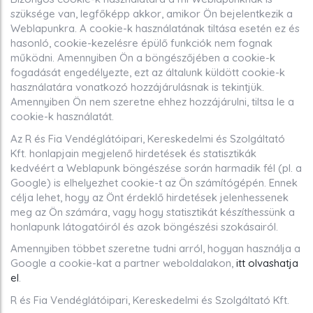
szüksége van, legfőképp akkor, amikor Ön bejelentkezik a
Weblapunkra. A cookie-k használatának tiltása esetén ez és
hasonló, cookie-kezelésre épülő funkciók nem fognak
működni. Amennyiben Ön a böngészőjében a cookie-k
fogadását engedélyezte, ezt az általunk küldött cookie-k
használatára vonatkozó hozzájárulásnak is tekintjük.
Amennyiben Ön nem szeretne ehhez hozzájárulni, tiltsa le a
cookie-k használatát.
Az R és Fia Vendéglátóipari, Kereskedelmi és Szolgáltató
Kft. honlapjain megjelenő hirdetések és statisztikák
kedvéért a Weblapunk böngészése során harmadik fél (pl. a
Google) is elhelyezhet cookie-t az Ön számítógépén. Ennek
célja lehet, hogy az Önt érdeklő hirdetések jelenhessenek
meg az Ön számára, vagy hogy statisztikát készíthessünk a
honlapunk látogatóiról és azok böngészési szokásairól.
Amennyiben többet szeretne tudni arról, hogyan használja a
Google a cookie-kat a partner weboldalakon,
itt olvashatja
el
.
R és Fia Vendéglátóipari, Kereskedelmi és Szolgáltató Kft.