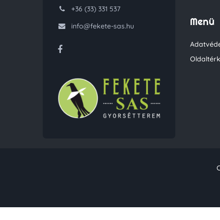
+36 (33) 331 537
Menü
info@fekete-sas.hu
Adatvéde
Oldaltér
C