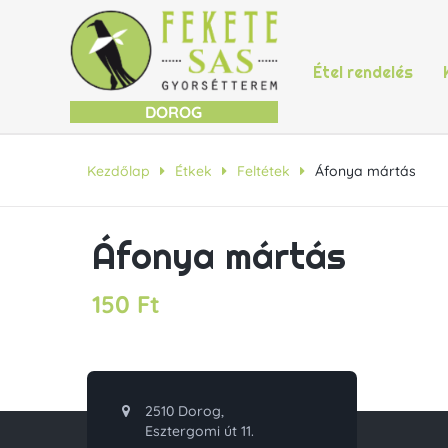
Étel rendelés
DOROG
Kezdőlap
Étkek
Feltétek
Áfonya mártás
Áfonya mártás
150
Ft
2510 Dorog,
Esztergomi út 11.