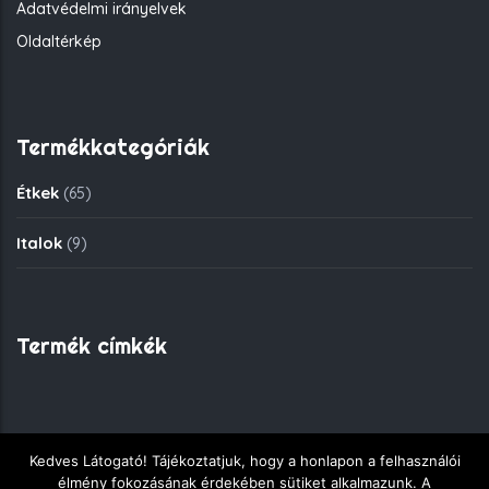
Adatvédelmi irányelvek
Oldaltérkép
Termékkategóriák
Étkek
(65)
Italok
(9)
Termék címkék
Kedves Látogató! Tájékoztatjuk, hogy a honlapon a felhasználói
Copyright © 2018 - Fekete Sas Gyorsétkezde - Minden jog
élmény fokozásának érdekében sütiket alkalmazunk. A