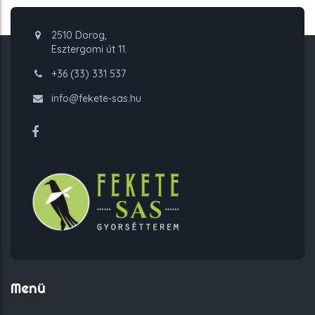
2510 Dorog,
Esztergomi út 11.
+36 (33) 331 537
info@fekete-sas.hu
Menü