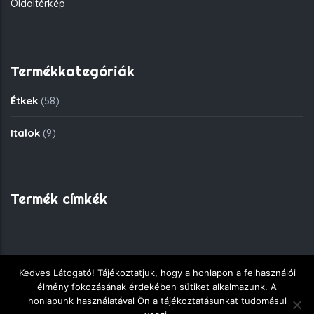
Oldaltérkép
Termékkategóriák
Étkek
(58)
Italok
(9)
Termék címkék
Kedves Látogató! Tájékoztatjuk, hogy a honlapon a felhasználói
Copyright © 2018 - Fekete Sas Gyorsétkezde - Minden jog
élmény fokozásának érdekében sütiket alkalmazunk. A
fenntartva.
honlapunk használatával Ön a tájékoztatásunkat tudomásul