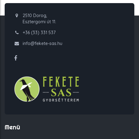
2510 Dorog,
Esztergomi út 11.
+36 (33) 331 537
info@fekete-sas.hu
Menü