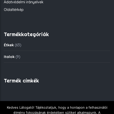
Adatvédelmi irányelvek
Oldaltérkép
Termékkategóriák
Étkek
(63)
Italok
(9)
Termék címkék
Kedves Látogató! Tájékoztatjuk, hogy a honlapon a felhasználói
Copyright © 2018 - Fekete Sas Gyorsétkezde - Minden jog
élmény fokozásának érdekében sütiket alkalmazunk. A