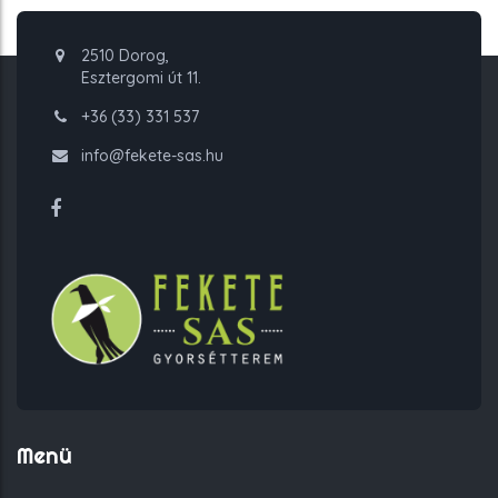
2510 Dorog,
Esztergomi út 11.
+36 (33) 331 537
info@fekete-sas.hu
Menü