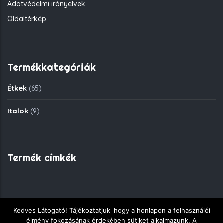
Adatvédelmi irányelvek
Oldaltérkép
Termékkategóriák
Étkek
(65)
Italok
(9)
Termék címkék
Kedves Látogató! Tájékoztatjuk, hogy a honlapon a felhasználói
Copyright © 2018 - Fekete Sas Gyorsétkezde - Minden jog
élmény fokozásának érdekében sütiket alkalmazunk. A