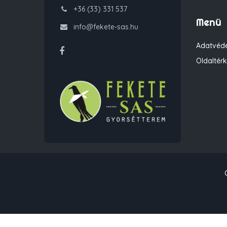
+36 (33) 331 537
Menü
info@fekete-sas.hu
Adatvéde
Oldaltér