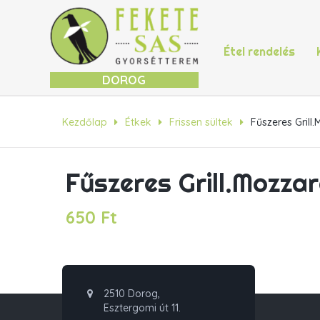
Étel rendelés
DOROG
Kezdőlap
Étkek
Frissen sültek
Fűszeres Grill.
Fűszeres Grill.Mozzar
650
Ft
2510 Dorog,
Esztergomi út 11.