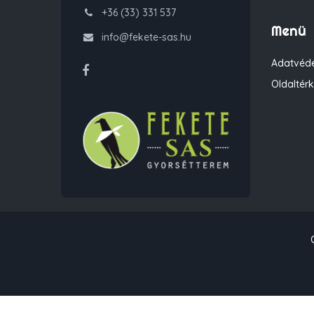
+36 (33) 331 537
Menü
info@fekete-sas.hu
Adatvéde
Oldaltér