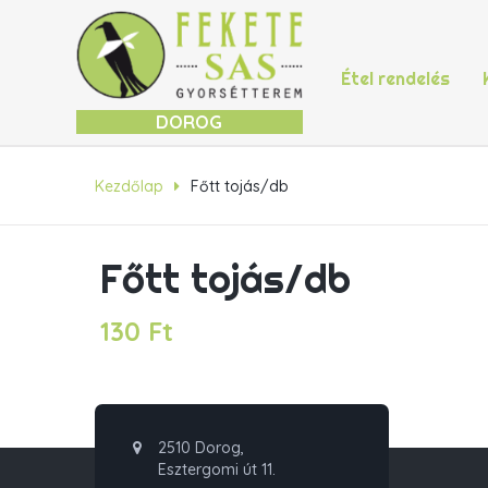
Étel rendelés
DOROG
Kezdőlap
Főtt tojás/db
Főtt tojás/db
130
Ft
2510 Dorog,
Esztergomi út 11.