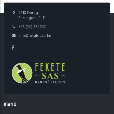
2510 Dorog,
Esztergomi út 11.
+36 (33) 331 537
info@fekete-sas.hu
Menü