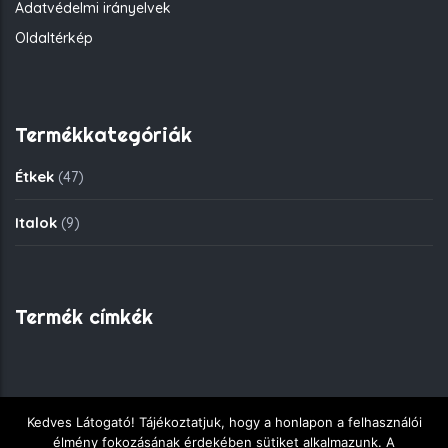
Adatvédelmi irányelvek
Oldaltérkép
Termékkategóriák
Étkek
(47)
Italok
(9)
Termék címkék
Kedves Látogató! Tájékoztatjuk, hogy a honlapon a felhasználói
Copyright © 2018 - Fekete Sas Gyorsétkezde - Minden jog
élmény fokozásának érdekében sütiket alkalmazunk. A