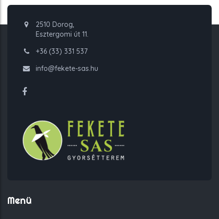
2510 Dorog,
Esztergomi út 11.
+36 (33) 331 537
info@fekete-sas.hu
Menü