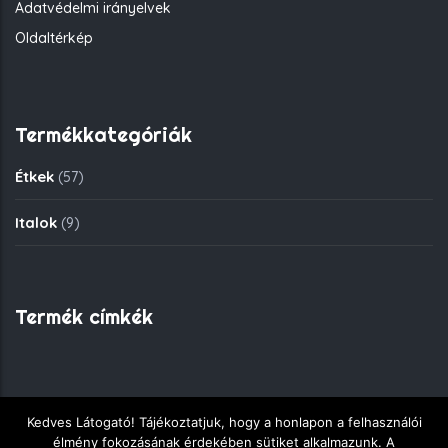
Adatvédelmi irányelvek
Oldaltérkép
Termékkategóriák
Étkek
(57)
Italok
(9)
Termék címkék
Kedves Látogató! Tájékoztatjuk, hogy a honlapon a felhasználói
Copyright © 2018 - Fekete Sas Gyorsétkezde - Minden jog
élmény fokozásának érdekében sütiket alkalmazunk. A